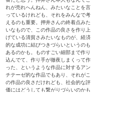
れが売れへんねん、みたいなことを言
っているけれども、それをみんなで考
えるのも重要。押井さんの終着点みた
いなもので、この作品の良さを作り上
げている清貧さみたいなものが、経済
的な成功に結びつきづらいというのも
あるのかも。ものすごい細部まで作り
込んでて、作り手が徹夜しまくって作
った、というような作品に対するアン
チテーゼ的な作品でもあり、それがこ
の作品の良さだけれども、社会的な評
価にはどうしても繋がりづらいのかも
知れない。鬼滅とかが流行るのもそう
いうことかなあ。鬼滅はアニメとして
評価すごいしてますが。
　自分自身が、もともとは不眠不休で
一つの何かをしつこく作り続ける、と
いうタイプでそれが存在意義みたいな